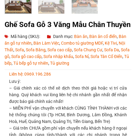
Ghế Sofa Gỗ 3 Văng Mẫu Chân Thuyền
Mã hàng (SKU):
Danh mục:
Bàn ăn
,
Bàn ăn cổ điển
,
Bàn
ăn gỗ tự nhiên
,
Bàn Làm Việc
,
Combo tủ giường MDF
,
Kệ Tivi
,
Nội
Thất
,
Sofa
,
Sofa Băng
,
Sofa cao cấp
,
Sofa Chung Cư
,
Sofa Da
,
Sofa
gỗ
,
Sofa gỗ cao cấp
,
Sofa nhập khẩu
,
Sofa Nỉ
,
Sofa Tân Cổ Điển
,
Tủ
bếp
,
Tủ bếp gỗ tự nhiên
,
Tủ giường
Liên hệ: 0969.196.286
Lưu ý:
– Giá chính xác có thể xê dịch theo thời giá hoặc vị trí cửa
hàng. Quý khách vui lòng liên hệ chi nhánh gần nhất để nhận
được báo giá chính xác nhất!
– MIỄN PHÍ vận chuyển với khách CÙNG TỈNH THÀNH với các
hệ thống chúng tôi (Tp HCM, Bình Dương, Lâm Đồng, Khánh
Hoà, Huế, Quảng Nam, Quảng Trị, Tiền Giang, Bến Tre)
– Giá trên CHƯA gồm phí vận chuyển nếu khách hàng ở ngoại
tỉnh (không cùng tỉnh/thành với các chi nhánh trong hệ